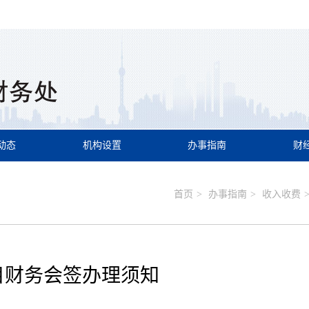
动态
机构设置
办事指南
财
首页
>
办事指南
>
收入收费
目财务会签办理须知