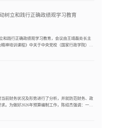
动树立和践行正确政绩观学习教育
树立和践行正确政绩观学习教育，会议由王靖磊处长主
会精神培训课程》中关于中央党校（国家行政学院）经
阐释了全会的历史地位与重大意义，并对“十五五”时期
杰对当前财务状况及形势进行了分析，并就防范财务、政
求。为做好2026年预算编制工作，陈绍杰强调：一是
“冲一流”目标，以第四次党代会战略布局为引领，精准投