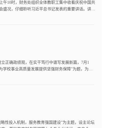
日上午10时，财务处组织全体教职工集中收看庆祝中国共
大会盛况，仔细聆听习近平总书记发表的重要讲话。讲话
就，深刻阐明了党始终坚守初心使命、坚持人民至上、
立正确政绩观，在实干笃行中谱写发展新篇，7月1
为学校事业高质量发展提供坚强财务保障”为题，为全
绩观的必要性、如何树立和践行正确政绩观三个维度展
育战略性投入机制，服务教育强国建设”为主题，设主论坛