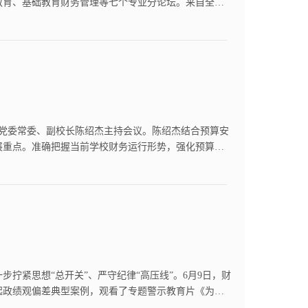
教育、基础教育财务管理等七个专业分论坛。来自全国
算绩效管理分论坛作题为《“入口依赖”的突破：业财
。校党委常委、副校长陈绍杰主持会议。陈绍杰结合预算安
发展重点。准确把握当前学校财务运行形势，强化预算刚
展重点任务；二要坚持绩效引领，优化资金配置。坚持以
拧紧思想“总开关”、严守纪律“高压线”。6月9日，财
起政绩观偏差典型案例，观看了专题警示教育片《为民
乱作为等突出问题，以案为鉴、以案明纪、以案释法，