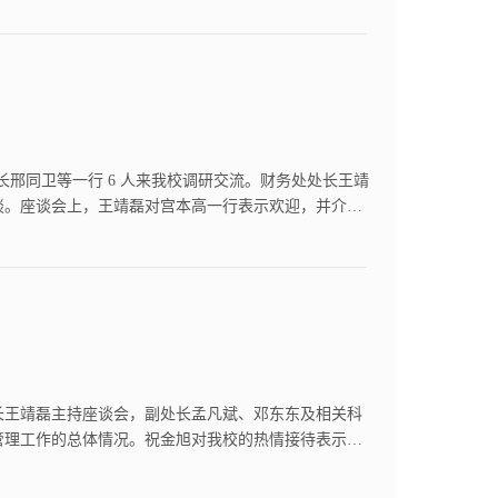
长邢同卫等一行 6 人来我校调研交流。财务处处长王靖
谈。座谈会上，王靖磊对宫本高一行表示欢迎，并介绍
化机制建设等内容进行了深入交流，并就工作重点难
处长王靖磊主持座谈会，副处长孟凡斌、邓东东及相关科
管理工作的总体情况。祝金旭对我校的热情接待表示衷
契机，深入学习借鉴山东科技大学财务管理的先进做法