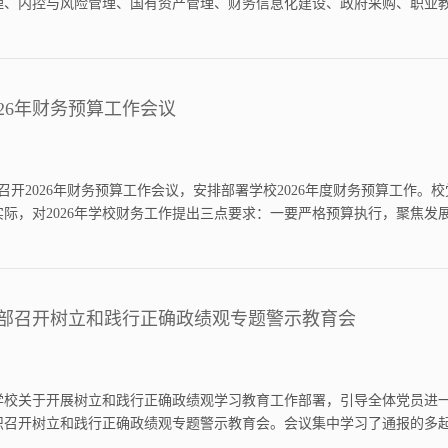
理、内控与风险管理、国有资产管理、财务信息化建设、政府采购、职业
的专家学者围绕教育财务治理现代化开展深入交流研讨。我处王慧受邀在预
算绩...
026年财务预算工作会议
校召开2026年财务预算工作会议，安排部署学校2026年度财务预算工作
实际，对2026年学校财务工作提出三点要求：一要严格预算执行，聚焦
“无预算不支出”规定，把有限资金优先保障学校“冲一流”建设和高质量发
效...
部召开树立和践行正确政绩观专题警示教育会
校关于开展树立和践行正确政绩观学习教育工作部署，引导全体党员进一步
织召开树立和践行正确政绩观专题警示教育会。会议集中学习了通报的多
政绩》，深刻剖析了个别党员领导干部政绩观错位、责任心缺失、不作为