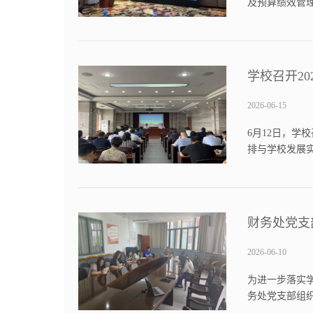
及预算绩效管
教育财务领域
融合视角下高校预
学校召开2
2026-06-15
6月12日，学
排与学校发展
性约束，落实
贡献为导向、以绩
财务处党支
2026-06-10
为进一步落实学
务处党支部组
造福是最大的