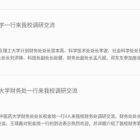
践...
学一行来我校调研交流
日，山东理工大学计划财务处处长宫本高、科学技术处处长李波、社会科学处处
处处长刘洪锋、科技处副处长赵健、财务处副处长孟凡斌、邓东东参加座
开展情况。双方围绕科研项目管理、科研经费规范使用、科技成果转移转
风险防控等...
大学财务处一行来我校调研交流
山东中医药大学财务处处长祝金旭一行4人来我校财务处调研交流，财务处
座谈。王靖磊对祝金旭一行的到访表示热烈欢迎，并详细介绍了我校财务
度评价我校在财务管理领域取得的显著成效。他表示，希望以此次交流为
进一步提升...