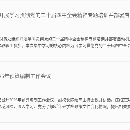
开展学习贯彻党的二十届四中全会精神专题培训并部署启
午，财务处组织开展学习贯彻党的二十届四中全会精神专题培训并部署启动
体教职工参加。本次集中学习的核心内容为《学习贯彻党的二十届四中全
授曹立主讲的《“十五五”时期经济社会发展的重大战略任务》。该课程系统
大战...
026年预算编制工作会议
学校召开2026年预算编制工作会议，副校长陈绍杰主持会议并讲话。陈绍
领域风险，深入学习、充分了解近年来学校政策文件变化情况，提出相关要
略引领预算编制。要立足“十四五”收官与“十五五”谋篇关键节点，围绕
...